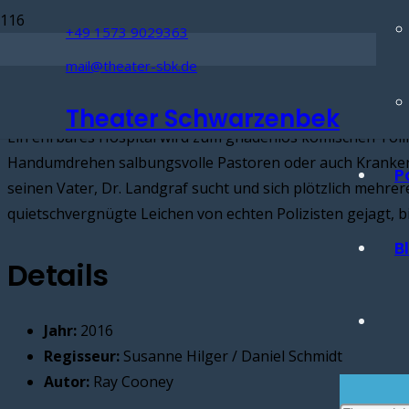
+49 1573 9029363
Coco soll lachen oder die Zaubermus
Verrückte haben´s auch nicht leicht 
Ausser Kontrolle 2017
Räbuer Hotzenplotz 2001
mail@theater-sbk.de
Stück Beschreibung
Wintermärchen
Sommerkomödie
Sommerkomödie
Wintermärchen
Theater Schwarzenbek
Ein ehrbares Hospital wird zum gnadenlos komischen Tollh
Handumdrehen salbungsvolle Pastoren oder auch Krankensc
P
seinen Vater, Dr. Landgraf sucht und sich plötzlich mehr
quietschvergnügte Leichen von echten Polizisten gejagt, b
B
Details
Jahr:
2016
Regisseur:
Susanne Hilger / Daniel Schmidt
Autor:
Ray Cooney