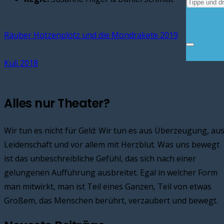
Räuber Hotzenplotz und die Mondrakete 2019
Kuli 2018
Alles nur Theater?
Wir tun es nicht für Geld: Wir tun es aus Überzeugung, au
Leidenschaft und vor allem mit Herzblut. Was uns bewegt
ist das unbeschreibliche Gefühl, das sich nach einer
gelungenen Aufführung ausbreitet. Egal in welcher Form
man mitwirkt, man ist Teil eines Ganzen, Teil von etwas
Großem, das Menschen berührt, verzaubert und bewegt.