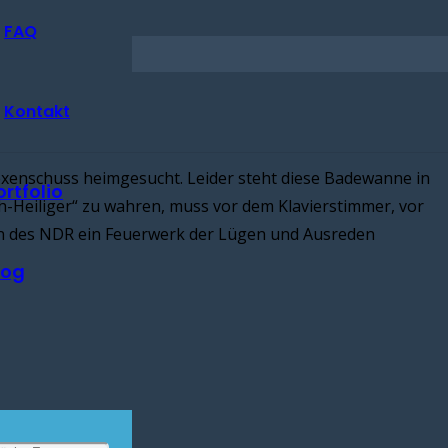
FAQ
Kontakt
xenschuss heimgesucht. Leider steht diese Badewanne in
ortfolio
-Heiliger“ zu wahren, muss vor dem Klavierstimmer, vor
in des NDR ein Feuerwerk der Lügen und Ausreden
log