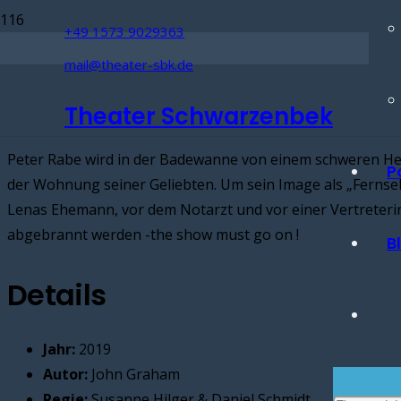
+49 1573 9029363
Räbuer Hotzenplotz 2001
Alles auf Krankenschein 2016
Pipi Langstrump 2000
Kuli 2021
mail@theater-sbk.de
Stück Beschreibung
Wintermärchen
Sommerkomödie
Wintermärchen
Kuli
Theater Schwarzenbek
Peter Rabe wird in der Badewanne von einem schweren He
P
der Wohnung seiner Geliebten. Um sein Image als „Fernseh
Lenas Ehemann, vor dem Notarzt und vor einer Vertreter
abgebrannt werden -the show must go on !
B
Details
Jahr:
2019
Autor:
John Graham
Regie:
Susanne Hilger & Daniel Schmidt